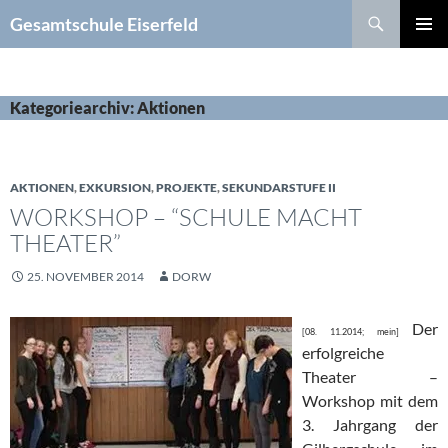
Zum
Suchen
Gesamtschule Eiserfeld
Inhalt
PRIMÄR
springen
MENÜ
Kategoriearchiv: Aktionen
AKTIONEN
,
EXKURSION
,
PROJEKTE
,
SEKUNDARSTUFE II
WORKSHOP – “SCHULE MACHT
THEATER”
25. NOVEMBER 2014
DORW
Der
[08. 11.2014; mein]
erfolgreiche
Theater –
Workshop mit dem
3. Jahrgang der