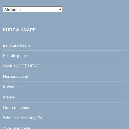
zeige
mir
alles
zu:
KURZ & KNAPP
Beratungsteam
Busfahrpläne
Genius // GEE NEWS
Herausragend
Kalender
Mensa
Quereinsteiger
Schülervertretung (SV)
Zwei Standorte