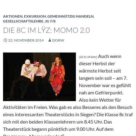
AKTIONEN
,
EXKURSION
,
GEMEINNÜTZIG HANDELN
,
GESELLSCHAFTSLEHRE
,
JG 7/8
DIE 8C IM LŸZ: MOMO 2.0
22. NOVEMBER 2014
DORW
Auch wenn
[22.11.14 Schr]
dieser Herbst der
wärmste Herbst seit
langem sein soll – am 7.
November war es gefühlt
nah am Gefrierpunkt.
Also kein Wetter für
Aktivitäten im Freien. Was gab es also Besseres als den Besuch
eines interessanten Theaterstücks in Siegen? Die Klasse 8c traf
sich mit den beiden Klassenlehrern um 8.45 Uhr. Das
Theaterstück begann pünktlich um 9.00 Uhr. Auf dem