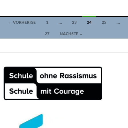
Beitragsnavigation
← VORHERIGE
1
…
23
24
25
…
27
NÄCHSTE →