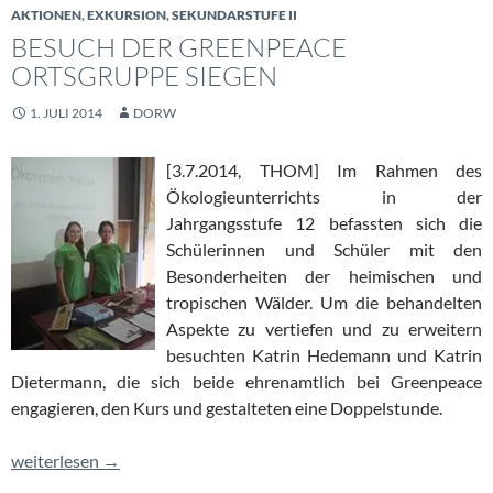
AKTIONEN
,
EXKURSION
,
SEKUNDARSTUFE II
BESUCH DER GREENPEACE
ORTSGRUPPE SIEGEN
1. JULI 2014
DORW
[3.7.2014, THOM]
Im Rahmen des
Ökologieunterrichts in der
Jahrgangsstufe 12 befassten sich die
Schülerinnen und Schüler mit den
Besonderheiten der heimischen und
tropischen Wälder. Um die behandelten
Aspekte zu vertiefen und zu erweitern
besuchten Katrin Hedemann und Katrin
Dietermann, die sich beide ehrenamtlich bei Greenpeace
engagieren, den Kurs und gestalteten eine Doppelstunde.
Besuch der Greenpeace Ortsgruppe Siegen
weiterlesen
→