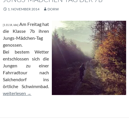
1. NOVEMBER 2014
DORW
Am Freitag hat
[1.11.14, klin]
die Klasse 7b ihren
Jungs-Mädchen-Tag
genossen.
Bei bestem Wetter
entschlossen sich die
Jungen zu einer
Fahrradtour nach
Salchendorf ins
örtliche Schwimmbad.
Jungs-Mädchen-Tag der 7b
weiterlesen
→