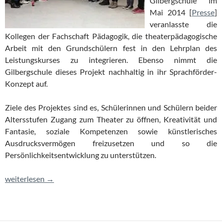
Gilbergschule im
Mai 2014 [
Presse
]
veranlasste die
Kollegen der Fachschaft Pädagogik, die theaterpädagogische
Arbeit mit den Grundschülern fest in den Lehrplan des
Leistungskurses zu integrieren. Ebenso nimmt die
Gilbergschule dieses Projekt nachhaltig in ihr Sprachförder-
Konzept auf.
Ziele des Projektes sind es, Schülerinnen und Schülern beider
Altersstufen Zugang zum Theater zu öffnen, Kreativität und
Fantasie, soziale Kompetenzen sowie künstlerisches
Ausdrucksvermögen freizusetzen und so die
Persönlichkeitsentwicklung zu unterstützen.
Workshop – “Schule macht Theater”
weiterlesen
→