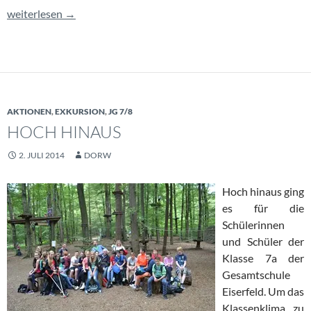
Mit mehr als 99 Luftballons …
weiterlesen
→
AKTIONEN
,
EXKURSION
,
JG 7/8
HOCH HINAUS
2. JULI 2014
DORW
Hoch hinaus ging
es für die
Schülerinnen
und Schüler der
Klasse 7a der
Gesamtschule
Eiserfeld. Um das
Klassenklima zu