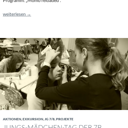
Programm: „Momo reloaded“.
Die 8c im Lÿz: Momo 2.0
weiterlesen
→
AKTIONEN
,
EXKURSION
,
JG 7/8
,
PROJEKTE
JUNGS-MÄDCHEN-TAG DER 7B