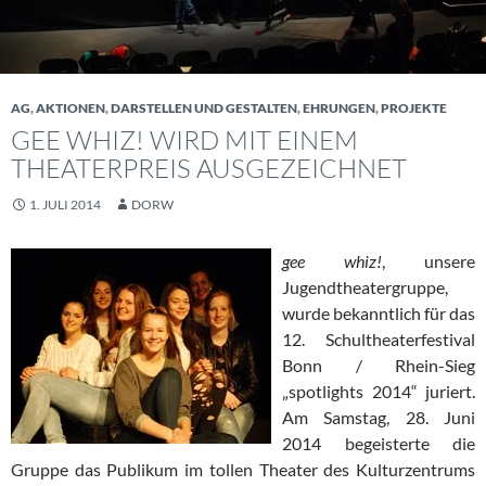
AG
,
AKTIONEN
,
DARSTELLEN UND GESTALTEN
,
EHRUNGEN
,
PROJEKTE
GEE WHIZ! WIRD MIT EINEM
THEATERPREIS AUSGEZEICHNET
1. JULI 2014
DORW
gee whiz!
, unsere
Jugendtheatergruppe,
wurde bekanntlich für das
12. Schultheaterfestival
Bonn / Rhein-Sieg
„spotlights 2014“ juriert.
Am Samstag, 28. Juni
2014 begeisterte die
Gruppe das Publikum im tollen Theater des Kulturzentrums