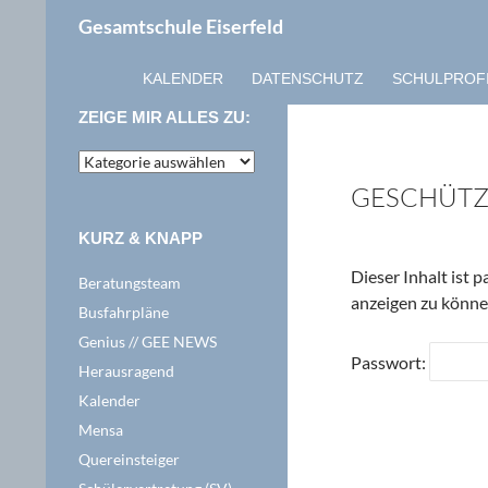
Zum
Suchen
Gesamtschule Eiserfeld
Inhalt
springen
KALENDER
DATENSCHUTZ
SCHULPROF
ZEIGE MIR ALLES ZU:
zeige
mir
GESCHÜTZ
alles
zu:
KURZ & KNAPP
Dieser Inhalt ist 
Beratungsteam
anzeigen zu könne
Busfahrpläne
Genius // GEE NEWS
Passwort:
Herausragend
Kalender
Mensa
Quereinsteiger