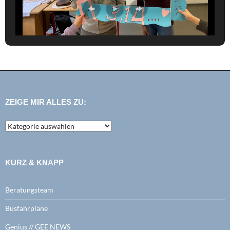
ZEIGE MIR ALLES ZU:
zeige
mir
alles
zu:
KURZ & KNAPP
Beratungsteam
Busfahrpläne
Genius // GEE NEWS