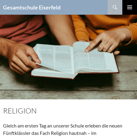
Zum
Suchen
Gesamtschule Eiserfeld
Inhalt
PRIMÄR
springen
MENÜ
RELIGION
Gleich am ersten Tag an unserer Schule erleben die neuen
Fünftklässler das Fach Religion hautnah – im