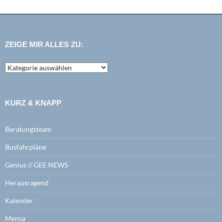
ZEIGE MIR ALLES ZU:
zeige
mir
alles
zu:
KURZ & KNAPP
Beratungsteam
Busfahrpläne
Genius // GEE NEWS
Herausragend
Kalender
Mensa