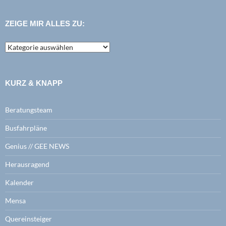
ZEIGE MIR ALLES ZU:
zeige
mir
alles
zu:
KURZ & KNAPP
Beratungsteam
Busfahrpläne
Genius // GEE NEWS
Herausragend
Kalender
Mensa
Quereinsteiger