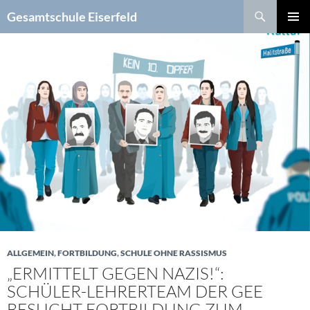
Zum
Suchen
Gesamtschule Eiserfeld
Inhalt
PRIMÄR
springen
MENÜ
ALLGEMEIN
,
FORTBILDUNG
,
SCHULE OHNE RASSISMUS
„ERMITTELT GEGEN NAZIS!“:
SCHÜLER-LEHRERTEAM DER GEE
BESUCHT FORTBILDUNG ZUM