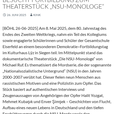
THEATERSTÜCK „NSU-MONOLOGE“
26. JUNI 2025
KINK
[BÖHL 26-06-2025] Am 8. Mai 2025, dem 80. Jahrestag des
Endes des Zweiten Weltkriegs, nahm ein Teil des Kollegiums
sowie engagierte Schülerinnen und Schüler der Gesamtschule
Eiserfeld an einem besonderen Demokratie
–
Fortbildungstag
im Kulturhaus Lÿz in Siegen teil. Im Mittelpunkt stand das
dokumentarische Theaterstück „Die NSU-Monologe“ von
Michael Ruf. Es thematisiert die Mordserie, die der sogenannte
„Nationalsozialistische Untergrund“ (NSU) in den Jahren
2000-2007 verübt hat. Dieser fielen neun Menschen aus
rassistischen Motiven und eine Polizistin zum Opfer. Das
Stück basiert auf authentischen Interviews und
Zeugenaussagen von Angehörigen der Opfer Halit Yozgat,
Mehmet Kubaşık und Enver Şimşek – Geschichten von Flucht,
Aufbau eines neuen Lebens in Deutschland und den tiefen
Erschütterungen durch die NSU-Morde sowie den