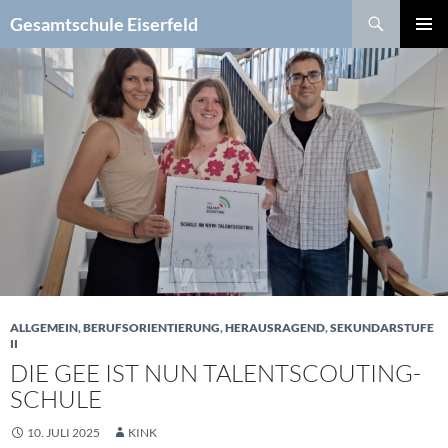
Zum
Suchen
Gesamtschule Eiserfeld
Inhalt
PRIMÄR
springen
MENÜ
ALLGEMEIN
,
BERUFSORIENTIERUNG
,
HERAUSRAGEND
,
SEKUNDARSTUFE
II
DIE GEE IST NUN TALENTSCOUTING-
SCHULE
10. JULI 2025
KINK