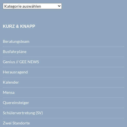
zeige
mir
alles
zu:
KURZ & KNAPP
Beratungsteam
Busfahrpläne
Genius // GEE NEWS
Herausragend
Kalender
Mensa
Quereinsteiger
Schülervertretung (SV)
Zwei Standorte