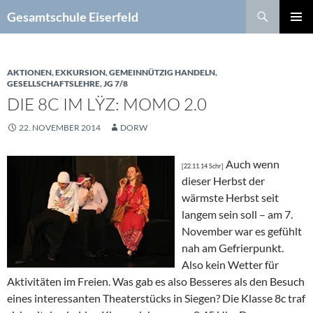
Zum
Suchen
Gesamtschule Eiserfeld
Inhalt
PRIMÄR
springen
MENÜ
AKTIONEN
,
EXKURSION
,
GEMEINNÜTZIG HANDELN
,
GESELLSCHAFTSLEHRE
,
JG 7/8
DIE 8C IM LŸZ: MOMO 2.0
22. NOVEMBER 2014
DORW
Auch wenn
[22.11.14 Schr]
dieser Herbst der
wärmste Herbst seit
langem sein soll – am 7.
November war es gefühlt
nah am Gefrierpunkt.
Also kein Wetter für
Aktivitäten im Freien. Was gab es also Besseres als den Besuch
eines interessanten Theaterstücks in Siegen? Die Klasse 8c traf