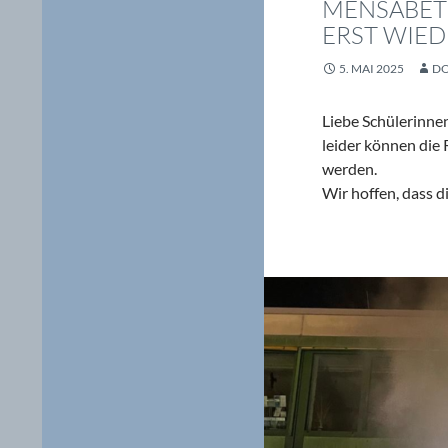
MENSABETR
RST WIEDE
5. MAI 2025
D
Liebe Schülerinnen
leider können die
werden.
Wir hoffen, dass 