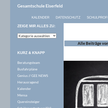
Zum
Suchen
Gesamtschule Eiserfeld
Inhalt
springen
KALENDER
DATENSCHUTZ
SCHULPROF
ZEIGE MIR ALLES ZU:
zeige
mir
Alle Beiträge vo
alles
zu:
KURZ & KNAPP
Beratungsteam
Busfahrpläne
Genius // GEE NEWS
Herausragend
Kalender
Mensa
Quereinsteiger