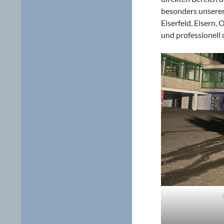
besonders unserer
Eiserfeld, Eisern,
und professionell 