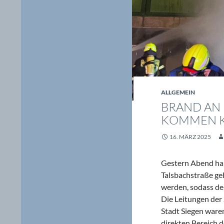
ALLGEMEIN
BRAND AN 
KOMMEN 
16. MÄRZ 2025
Gestern Abend ha
Talsbachstraße ge
werden, sodass d
Die Leitungen der
Stadt Siegen ware
direkten Bereich d