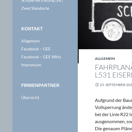
Schülervertretung (SV)
Zwei Standorte
KONTAKT
Allgemein
Facebook – GEE
Facebook – GEE Whiz
ALLGEMEIN
Impressum
FAHRPLAN
531 EISERF
25. SEPTEMBER 20
FIRMENPARTNER
Übersicht
Aufgrund der Bau
Vollsperrung änder
bei der Linie R22 
ausgenommen, soda
Die genauen Plän