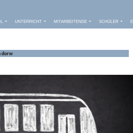
IL
UNTERRICHT
MITARBEITENDE
SCHÜLER
E
n dorw