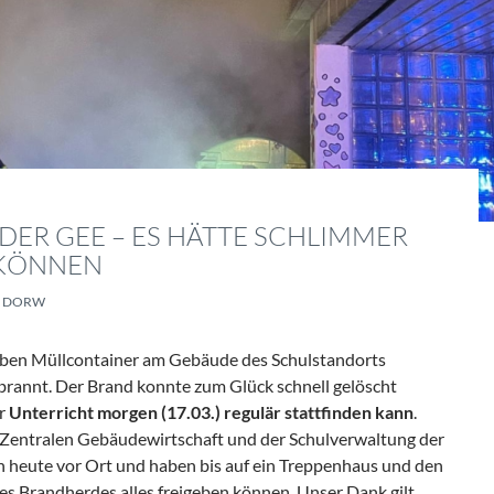
DER GEE – ES HÄTTE SCHLIMMER
KÖNNEN
DORW
ben Müllcontainer am Gebäude des Schulstandorts
brannt. Der Brand konnte zum Glück schnell gelöscht
er
Unterricht morgen (17.03.) regulär stattfinden kann
.
 Zentralen Gebäudewirtschaft und der Schulverwaltung der
n heute vor Ort und haben bis auf ein Treppenhaus und den
es Brandherdes alles freigeben können. Unser Dank gilt