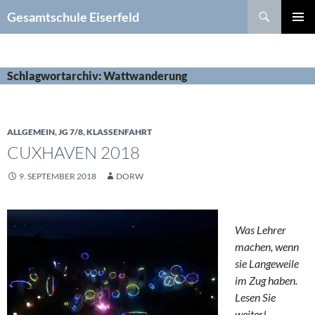
Zum
Suchen
Gesamtschule Eiserfeld
Inhalt
PRIMÄR
springen
MENÜ
Schlagwortarchiv: Wattwanderung
ALLGEMEIN
,
JG 7/8
,
KLASSENFAHRT
CUXHAVEN 2018
9. SEPTEMBER 2018
DORW
Was Lehrer
machen, wenn
sie Langeweile
im Zug haben.
Lesen Sie
weiter!