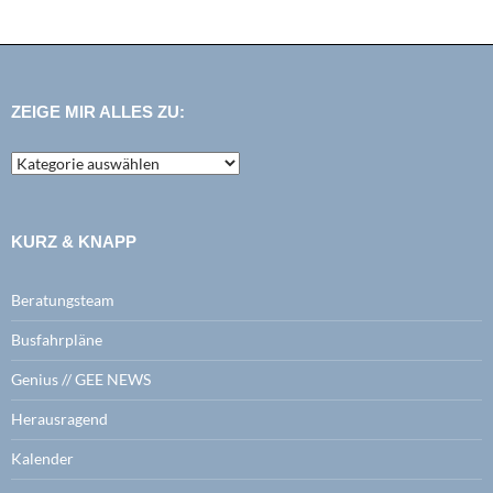
ZEIGE MIR ALLES ZU:
zeige
mir
alles
zu:
KURZ & KNAPP
Beratungsteam
Busfahrpläne
Genius // GEE NEWS
Herausragend
Kalender