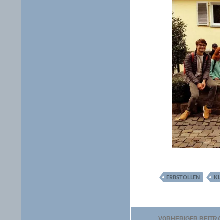
ERBSTOLLEN
KL
Beitragsna
VORHERIGER BEITR