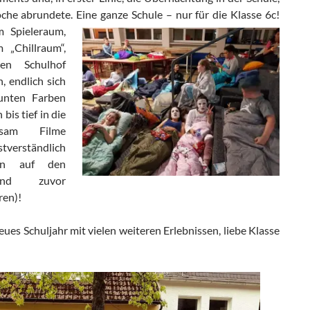
oche abrundete.
Eine ganze Schule – nur für die Klasse 6c!
m Spieleraum,
m „Chillraum“,
en Schulhof
n, endlich sich
unten Farben
bis tief in die
nsam Filme
verständlich
en auf den
und zuvor
ren)!
eues Schuljahr mit vielen weiteren Erlebnissen, liebe Klasse