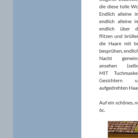
die diese tolle W
Endlich alleine i
endlich alleine i
endlich über d
flitzen und brülle
die Haare mit b
besprühen, endlich 
Nacht gemei
ansehen (selbst
MIT Tuchmask
Gesichtern 
aufgedrehten Haa
Auf ein schönes, n
6c.