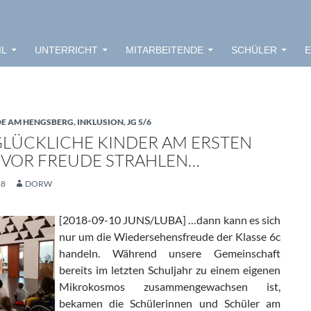
IL
UNTERRICHT
MITARBEITENDE
SCHÜLER
E
E AM HENGSBERG
,
INKLUSION
,
JG 5/6
LÜCKLICHE KINDER AM ERSTEN
 VOR FREUDE STRAHLEN…
18
DORW
[2018-09-10 JUNS/LUBA] …dann kann es sich
nur um die Wiedersehensfreude der Klasse 6c
handeln. Während unsere Gemeinschaft
bereits im letzten Schuljahr zu einem eigenen
Mikrokosmos zusammengewachsen ist,
bekamen die Schülerinnen und Schüler am