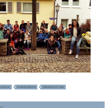
ASSE 6C
PHÄNOMENTA
ÜBERNACHTUNG
vigation
AG