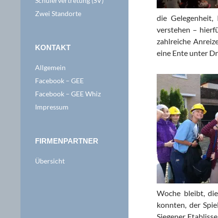
Schülervertretung (SV)
Zwei Standorte
die Gelegenheit
verstehen – hier
zahlreiche Anreize
KONTAKT
eine Ente unter Dr
Allgemein
Facebook – GEE
Facebook – GEE Whiz
Impressum
FIRMENPARTNER
Übersicht
Woche bleibt, di
konnten, der Spie
Siegener Etablisse