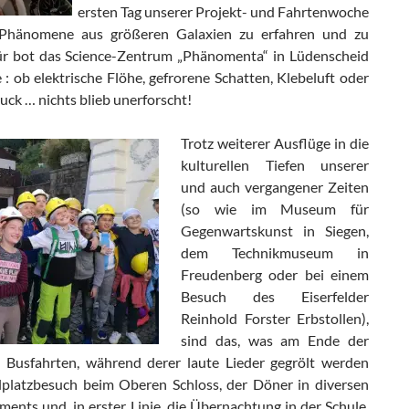
ersten Tag unserer Projekt- und Fahrtenwoche
, Phänomene aus größeren Galaxien zu erfahren und zu
für bot das Science-Zentrum „Phänomenta“ in Lüdenscheid
 : ob elektrische Flöhe, gefrorene Schatten, Klebeluft oder
uck … nichts blieb unerforscht!
Trotz weiterer Ausflüge in die
kulturellen Tiefen unserer
und auch vergangener Zeiten
(so wie im Museum für
Gegenwartskunst in Siegen,
dem Technikmuseum in
Freudenberg oder bei einem
Besuch des Eiserfelder
Reinhold Forster Erbstollen),
sind das, was am Ende der
e Busfahrten, während derer laute Lieder gegrölt werden
lplatzbesuch beim Oberen Schloss, der Döner in diversen
ments und, in erster Linie, die Übernachtung in der Schule,