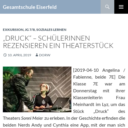
Zum
Suchen
Gesamtschule Eiserfeld
Inhalt
PRIMÄR
springen
MENÜ
EXKURSION
,
JG 7/8
,
SOZIALES LERNEN
„DRUCK“ – SCHÜLERINNEN
REZENSIEREN EIN THEATERSTÜCK
10. APRIL 2019
DORW
[2019-04-10 Angelina /
Fabienne, beide 7E] Die
Klasse 7E war am
Donnerstag mit ihrer
Klassenleiterin Frau
Meinhardt im Lyz, um das
Stück „Druck“ des
Theaters
Sonni Meier
zu erleben. In der Geschichte erfinden die
beiden Nerds Andy und Cynthia eine App, mit der man sich