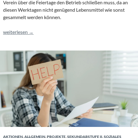
Verein über die Feiertage den Betrieb schließen muss, da an
diesen Werktagen nicht genügend Lebensmittel wie sonst
gesammelt werden können.
Klasse 7b setzt Zeichen der Solidarität – Übergabe von Weihnach
weiterlesen
→
AKTIONEN
,
ALLGEMEIN
,
PROJEKTE
,
SEKUNDARSTUFE II
,
SOZIALES