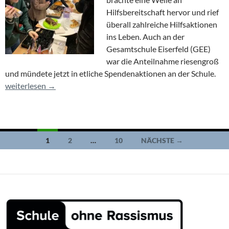
Hilfsbereitschaft hervor und rief
überall zahlreiche Hilfsaktionen
ins Leben. Auch an der
Gesamtschule Eiserfeld (GEE)
war die Anteilnahme riesengroß
und mündete jetzt in etliche Spendenaktionen an der Schule.
Wann machen wir das wieder?
weiterlesen
→
Beitragsnavigation
1
2
…
10
NÄCHSTE →