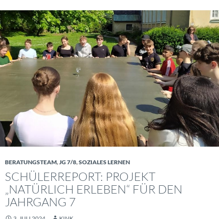
BERATUNGSTEAM
,
JG 7/8
,
SOZIALES LERNEN
SCHÜLERREPORT: PROJEKT
„NATÜRLICH ERLEBEN“ FÜR DEN
JAHRGANG 7
3. JULI 2024
KINK