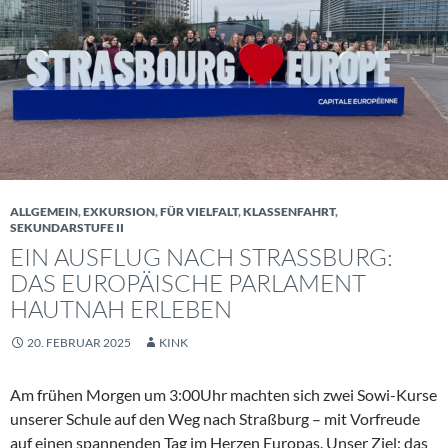
ALLGEMEIN
,
EXKURSION
,
FÜR VIELFALT
,
KLASSENFAHRT
,
SEKUNDARSTUFE II
EIN AUSFLUG NACH STRASSBURG: D
AS EUROPÄISCHE PARLAMENT H
AUTNAH ERLEBEN
20. FEBRUAR 2025
KINK
Am frühen Morgen um 3:00Uhr machten sich zwei Sowi-Kurse
unserer Schule auf den Weg nach Straßburg – mit Vorfreude
auf einen spannenden Tag im Herzen Europas. Unser Ziel: das