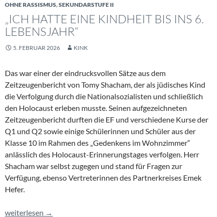
OHNE RASSISMUS
,
SEKUNDARSTUFE II
„ICH HATTE EINE KINDHEIT BIS INS 6.
LEBENSJAHR“
5. FEBRUAR 2026
KINK
Das war einer der eindrucksvollen Sätze aus dem
Zeitzeugenbericht von Tomy Shacham, der als jüdisches Kind
die Verfolgung durch die Nationalsozialisten und schließlich
den Holocaust erleben musste. Seinen aufgezeichneten
Zeitzeugenbericht durften die EF und verschiedene Kurse der
Q1 und Q2 sowie einige Schülerinnen und Schüler aus der
Klasse 10 im Rahmen des „Gedenkens im Wohnzimmer“
anlässlich des Holocaust-Erinnerungstages verfolgen. Herr
Shacham war selbst zugegen und stand für Fragen zur
Verfügung, ebenso Vertreterinnen des Partnerkreises Emek
Hefer.
„Ich hatte eine Kindheit bis ins 6. Lebensjahr“
weiterlesen
→