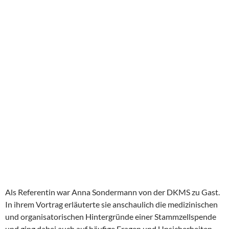
Als Referentin war Anna Sondermann von der DKMS zu Gast.
In ihrem Vortrag erläuterte sie anschaulich die medizinischen
und organisatorischen Hintergründe einer Stammzellspende
und ging dabei auch auf häufige Fragen und Unsicherheiten