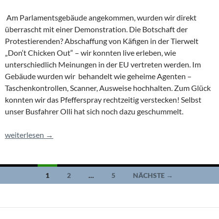
Am Parlamentsgebäude angekommen, wurden wir direkt
überrascht mit einer Demonstration. Die Botschaft der
Protestierenden? Abschaffung von Käfigen in der Tierwelt
„Don‘t Chicken Out“ – wir konnten live erleben, wie
unterschiedlich Meinungen in der EU vertreten werden. Im
Gebäude wurden wir behandelt wie geheime Agenten –
Taschenkontrollen, Scanner, Ausweise hochhalten. Zum Glück
konnten wir das Pfefferspray rechtzeitig verstecken! Selbst
unser Busfahrer Olli hat sich noch dazu geschummelt.
Ein Ausflug nach Straßburg: Das Europäische Parlament hautna
weiterlesen
→
Beitragsnavigation
1
2
…
5
NÄCHSTE →