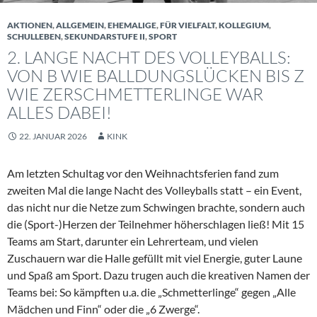
AKTIONEN
,
ALLGEMEIN
,
EHEMALIGE
,
FÜR VIELFALT
,
KOLLEGIUM
,
SCHULLEBEN
,
SEKUNDARSTUFE II
,
SPORT
2. LANGE NACHT DES VOLLEYBALLS:
VON B WIE BALLDUNGSLÜCKEN BIS Z
WIE ZERSCHMETTERLINGE WAR
ALLES DABEI!
22. JANUAR 2026
KINK
Am letzten Schultag vor den Weihnachtsferien fand zum
zweiten Mal die lange Nacht des Volleyballs statt – ein Event,
das nicht nur die Netze zum Schwingen brachte, sondern auch
die (Sport-)Herzen der Teilnehmer höherschlagen ließ! Mit 15
Teams am Start, darunter ein Lehrerteam, und vielen
Zuschauern war die Halle gefüllt mit viel Energie, guter Laune
und Spaß am Sport. Dazu trugen auch die kreativen Namen der
Teams bei: So kämpften u.a. die „Schmetterlinge“ gegen „Alle
Mädchen und Finn“ oder die „6 Zwerge“.