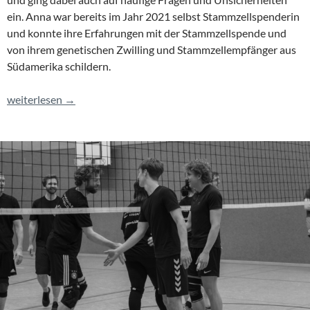
ein. Anna war bereits im Jahr 2021 selbst Stammzellspenderin
und konnte ihre Erfahrungen mit der Stammzellspende und
von ihrem genetischen Zwilling und Stammzellempfänger aus
Südamerika schildern.
HANDY UND SPUCKE ERLAUBT
weiterlesen
→