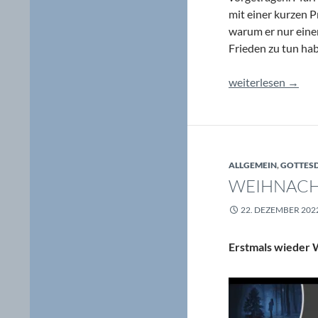
mit einer kurzen 
warum er nur eine
Frieden zu tun ha
Weihnachten brau
weiterlesen
→
ALLGEMEIN
,
GOTTESD
WEIHNACH
22. DEZEMBER 202
Erstmals wieder W