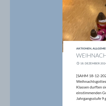
AKTIONEN
,
ALLGEME
WEIHNACH
18. DEZEMBER 202
[SAHM 18-12-2024
Weihnachtsgottesdie
Klassen durften s
einstimmenden Got
Jahrgangsstufe 9 g