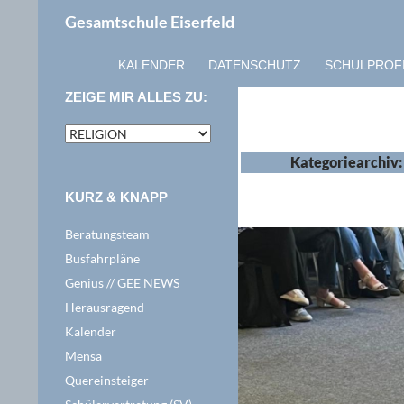
Zum
Suchen
Gesamtschule Eiserfeld
Inhalt
springen
KALENDER
DATENSCHUTZ
SCHULPROF
ZEIGE MIR ALLES ZU:
zeige
mir
Kategoriearchiv
alles
zu:
KURZ & KNAPP
Beratungsteam
Busfahrpläne
Genius // GEE NEWS
Herausragend
Kalender
Mensa
Quereinsteiger