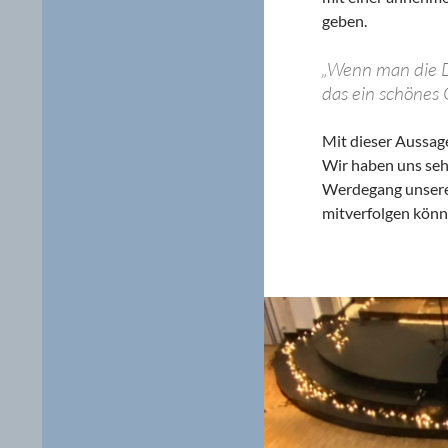
geben.
„Wenn man die Da
das ein schönes 
Mit dieser Aussag
Wir haben uns sehr
Werdegang unsere
mitverfolgen kön