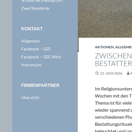
Schülervertretung (SV)
Zwei Standorte
KONTAKT
Allgemein
AKTIONEN
,
ALLGEME
Facebook – GEE
ZWISCHEN 
Facebook – GEE Whiz
BESTATTER
Impressum
15. JUNI 2026
FIRMENPARTNER
Im Religionsunterr
Wochen mit den Th
Übersicht
Thema ist für viel
wieder spannend u
verschiedenen Pha
Bestattungsrituale
beleuchtet und uns