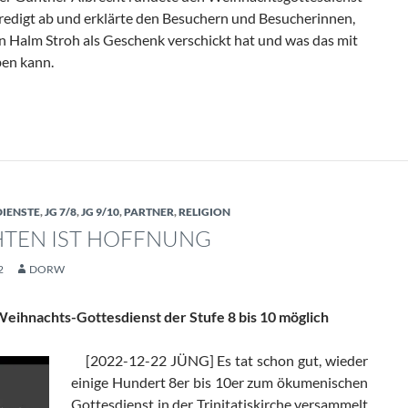
Predigt ab und erklärte den Besuchern und Besucherinnen,
n Halm Stroh als Geschenk verschickt hat und was das mit
ben kann.
cht Frieden
IENSTE
,
JG 7/8
,
JG 9/10
,
PARTNER
,
RELIGION
TEN IST HOFFNUNG
2
DORW
eihnachts-Gottesdienst der Stufe 8 bis 10 möglich
[2022-12-22 JÜNG] Es tat schon gut, wieder
einige Hundert 8er bis 10er zum ökumenischen
Gottesdienst in der Trinitatiskirche versammelt