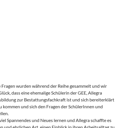
e Fragen wurden während der Reihe gesammelt und wir
lück, dass eine ehemalige Schülerin der GEE, Allegra
sbildung zur Bestattungsfachkraft ist und sich bereiterklärt
e zu kommen und sich den Fragen der SchülerInnen und
llen.
viel Spannendes und Neues lernen und Allegra schaffte es
 und ehrlichen Art, einen Einblick in ihren Arbeitsalltag zu