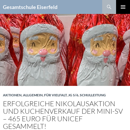
Zum
Suchen
Gesamtschule Eiserfeld
Inhalt
PRIMÄR
springen
MENÜ
AKTIONEN
,
ALLGEMEIN
,
FÜR VIELFALT
,
JG 5/6
,
SCHULLEITUNG
ERFOLGREICHE NIKOLAUSAKTION
UND KUCHENVERKAUF DER MINI-SV
– 465 EURO FÜR UNICEF
GESAMMELT!