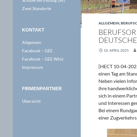
Schülervertretung (SV)
Zwei Standorte
ALLGEMEIN
,
BERUFS
KONTAKT
BERUFSORI
DEUTSCHE
Allgemein
Facebook – GEE
10. APRIL 2025
Facebook – GEE Whiz
[HECT 10-04-2025
Impressum
einen Tag am Stand
Neben vielen Info
ihre handwerklich
FIRMENPARTNER
sich in einem Par
Übersicht
und Interessen ge
Bei einem Rundgan
einer Zugverkehrs