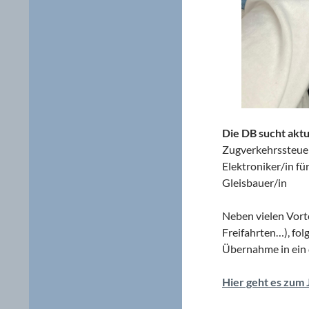
Die DB sucht aktu
Zugverkehrssteue
Elektroniker/in fü
Gleisbauer/in
Neben vielen Vorte
Freifahrten…), fol
Übernahme in ein 
Hier geht es zum