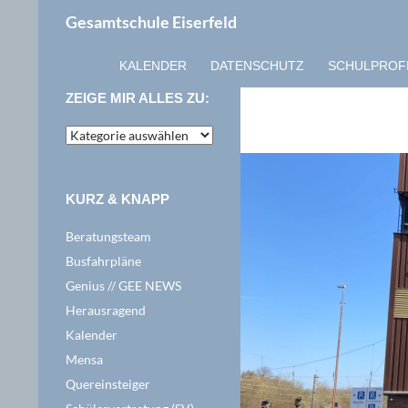
Zum
Suchen
Gesamtschule Eiserfeld
Inhalt
springen
KALENDER
DATENSCHUTZ
SCHULPROF
ZEIGE MIR ALLES ZU:
zeige
mir
alles
zu:
KURZ & KNAPP
Beratungsteam
Busfahrpläne
Genius // GEE NEWS
Herausragend
Kalender
Mensa
Quereinsteiger