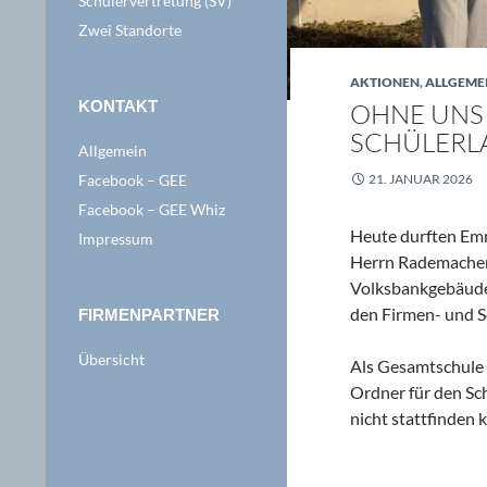
Schülervertretung (SV)
Zwei Standorte
AKTIONEN
,
ALLGEME
KONTAKT
OHNE UNS 
SCHÜLERL
Allgemein
Facebook – GEE
21. JANUAR 2026
Facebook – GEE Whiz
Heute durften Em
Impressum
Herrn Rademacher 
Volksbankgebäude 
den Firmen- und Sc
FIRMENPARTNER
Übersicht
Als Gesamtschule E
Ordner für den Sch
nicht stattfinden 