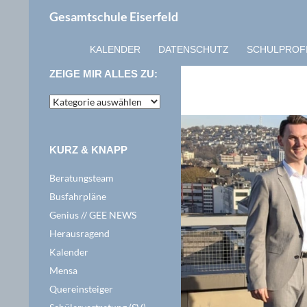
Zum
Suchen
Gesamtschule Eiserfeld
Inhalt
springen
KALENDER
DATENSCHUTZ
SCHULPROF
ZEIGE MIR ALLES ZU:
zeige
mir
alles
zu:
KURZ & KNAPP
Beratungsteam
Busfahrpläne
Genius // GEE NEWS
Herausragend
Kalender
Mensa
Quereinsteiger