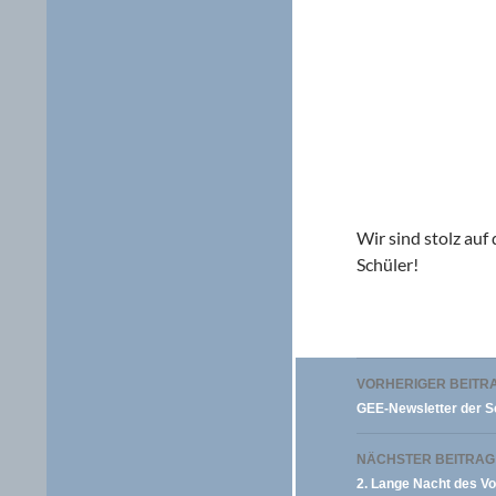
Wir sind stolz au
Schüler!
Beitragsna
VORHERIGER BEITR
GEE-Newsletter der S
NÄCHSTER BEITRAG
2. Lange Nacht des Vo