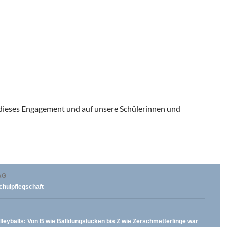
f dieses Engagement und auf unsere Schülerinnen und
vigation
AG
chulpflegschaft
lleyballs: Von B wie Balldungslücken bis Z wie Zerschmetterlinge war