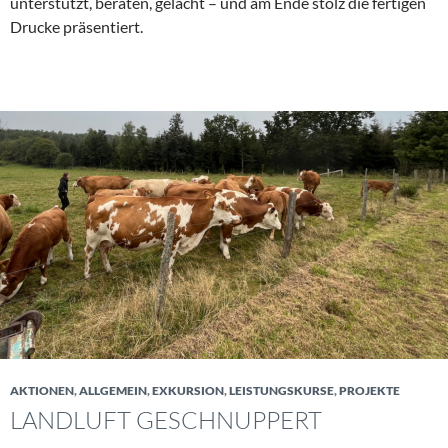
unterstützt, beraten, gelacht – und am Ende stolz die fertigen
Drucke präsentiert.
AKTIONEN
,
ALLGEMEIN
,
EXKURSION
,
LEISTUNGSKURSE
,
PROJEKTE
LANDLUFT GESCHNUPPERT