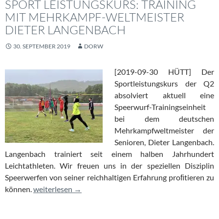
SPORT LEISTUNGSKURS: TRAINING
MIT MEHRKAMPF-WELTMEISTER
DIETER LANGENBACH
30. SEPTEMBER 2019
DORW
[2019-09-30 HÜTT] Der
Sportleistungskurs der Q2
absolviert aktuell eine
Speerwurf-Trainingseinheit
bei dem deutschen
Mehrkampfweltmeister der
Senioren, Dieter Langenbach.
Langenbach trainiert seit einem halben Jahrhundert
Leichtathleten. Wir freuen uns in der speziellen Disziplin
Speerwerfen von seiner reichhaltigen Erfahrung proﬁtieren zu
Sport Leistungskurs: Training mit Mehrkampf-Weltmei
können.
weiterlesen
→