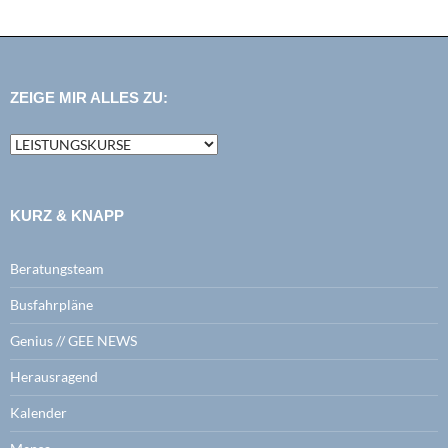
ZEIGE MIR ALLES ZU:
zeige
mir
alles
zu:
KURZ & KNAPP
Beratungsteam
Busfahrpläne
Genius // GEE NEWS
Herausragend
Kalender