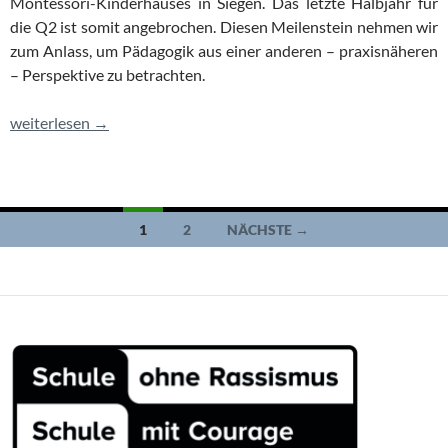
Montessori-Kinderhauses in Siegen. Das letzte Halbjahr für
die Q2 ist somit angebrochen. Diesen Meilenstein nehmen wir
zum Anlass, um Pädagogik aus einer anderen – praxisnäheren
– Perspektive zu betrachten.
„Hilf mir, es selbst zu tun!“
weiterlesen
→
Beitragsnavigation
1
2
NÄCHSTE →