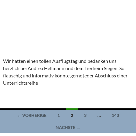
Wir hatten einen tollen Ausflugstag und bedanken uns
herzlich bei Andrea Hellmann und dem Tierheim Siegen. So
flauschig und informativ könnte gerne jeder Abschluss einer
Unterrichtsreihe
Beitragsnavigation
← VORHERIGE
1
2
3
…
143
NÄCHSTE →