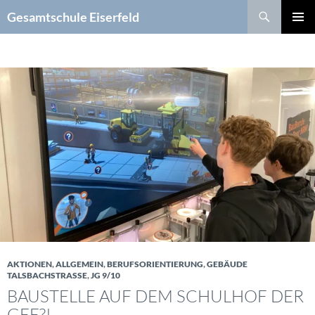
Zum
Suchen
Gesamtschule Eiserfeld
Inhalt
PRIMÄR
springen
MENÜ
AKTIONEN
,
ALLGEMEIN
,
BERUFSORIENTIERUNG
,
GEBÄUDE
TALSBACHSTRASSE
,
JG 9/10
BAUSTELLE AUF DEM SCHULHOF DER
GEE?!